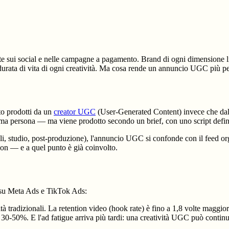
te sui social e nelle campagne a pagamento. Brand di ogni dimensione l
a durata di vita di ogni creatività. Ma cosa rende un annuncio UGC più 
to prodotti da un
creator UGC
(User-Generated Content) invece che dal b
prima persona — ma viene prodotto secondo un brief, con uno script defin
, studio, post-produzione), l'annuncio UGC si confonde con il feed organ
ion — e a quel punto è già coinvolto.
 su Meta Ads e TikTok Ads:
 tradizionali. La retention video (hook rate) è fino a 1,8 volte maggior
 30-50%. E l'ad fatigue arriva più tardi: una creatività UGC può continua