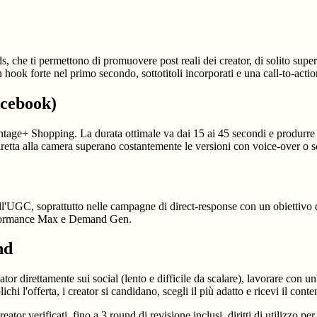
, che ti permettono di promuovere post reali dei creator, di solito supe
 hook forte nel primo secondo, sottotitoli incorporati e una call-to-action
cebook)
age+ Shopping. La durata ottimale va dai 15 ai 45 secondi e produrre v
iretta alla camera superano costantemente le versioni con voice-over o 
'UGC, soprattutto nelle campagne di direct-response con un obiettivo 
rformance Max e Demand Gen.
nd
or direttamente sui social (lento e difficile da scalare), lavorare con 
i l'offerta, i creator si candidano, scegli il più adatto e ricevi il conte
ator verificati, fino a 3 round di revisione inclusi, diritti di utilizzo 