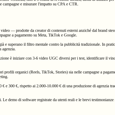
 tue campagne e misurare l'impatto su CPA e CTR.
ideo — prodotte da creator di contenuti esterni anziché dal brand stess
 campagne a pagamento su Meta, TikTok e Google.
ià e superano il filtro mentale contro la pubblicità tradizionale. In pra
a agenzia.
 è iniziare con 3-6 video UGC diversi per i test, identificare il vincit
pri profili organici (Reels, TikTok, Stories) sia nelle campagne a paga
eting.
 e 300 €, rispetto ai 2.000-10.000 € di una produzione di agenzia tradi
i. Le demo di software registrate da utenti reali e le brevi testimonianz