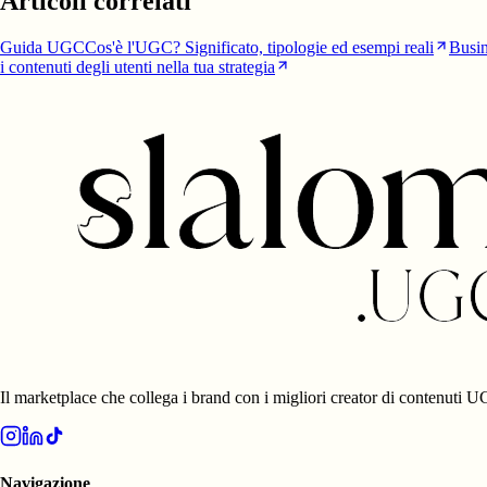
Articoli correlati
Guida UGC
Cos'è l'UGC? Significato, tipologie ed esempi reali
Busin
i contenuti degli utenti nella tua strategia
Il marketplace che collega i brand con i migliori creator di contenuti 
Navigazione