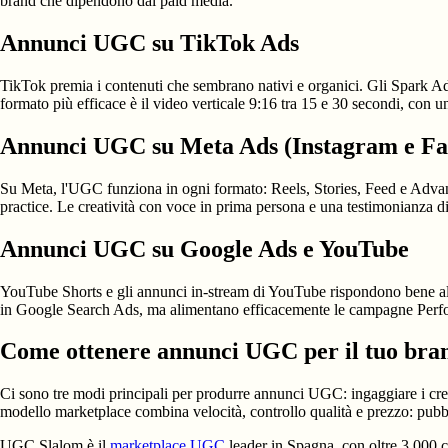
brand che dipendono dal paid media.
Annunci UGC su TikTok Ads
TikTok premia i contenuti che sembrano nativi e organici. Gli Spark Ads
formato più efficace è il video verticale 9:16 tra 15 e 30 secondi, con un
Annunci UGC su Meta Ads (Instagram e Fa
Su Meta, l'UGC funziona in ogni formato: Reels, Stories, Feed e Advant
practice. Le creatività con voce in prima persona e una testimonianza d
Annunci UGC su Google Ads e YouTube
YouTube Shorts e gli annunci in-stream di YouTube rispondono bene all
in Google Search Ads, ma alimentano efficacemente le campagne Pe
Come ottenere annunci UGC per il tuo bra
Ci sono tre modi principali per produrre annunci UGC: ingaggiare i creat
modello marketplace combina velocità, controllo qualità e prezzo: pubblich
UGC Slalom è il
marketplace UGC
leader in Spagna, con oltre 3.000 cre