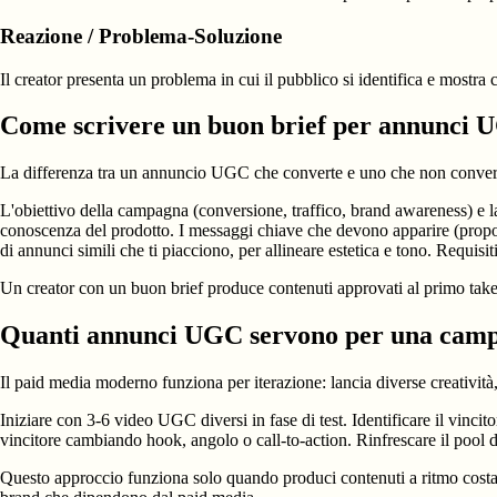
Reazione / Problema-Soluzione
Il creator presenta un problema in cui il pubblico si identifica e mostr
Come scrivere un buon brief per annunci
La differenza tra un annuncio UGC che converte e uno che non converte
L'obiettivo della campagna (conversione, traffico, brand awareness) e l
conoscenza del prodotto. I messaggi chiave che devono apparire (propost
di annunci simili che ti piacciono, per allineare estetica e tono. Requisiti 
Un creator con un buon brief produce contenuti approvati al primo take.
Quanti annunci UGC servono per una cam
Il paid media moderno funziona per iterazione: lancia diverse creativi
Iniziare con 3-6 video UGC diversi in fase di test. Identificare il vincit
vincitore cambiando hook, angolo o call-to-action. Rinfrescare il pool di
Questo approccio funziona solo quando produci contenuti a ritmo costa