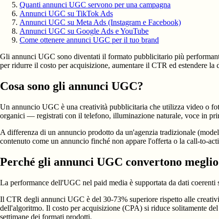
Quanti annunci UGC servono per una campagna
Annunci UGC su TikTok Ads
Annunci UGC su Meta Ads (Instagram e Facebook)
Annunci UGC su Google Ads e YouTube
Come ottenere annunci UGC per il tuo brand
Gli annunci UGC sono diventati il formato pubblicitario più performan
per ridurre il costo per acquisizione, aumentare il CTR ed estendere l
Cosa sono gli annunci UGC?
Un annuncio UGC è una creatività pubblicitaria che utilizza video o fo
organici — registrati con il telefono, illuminazione naturale, voce in 
A differenza di un annuncio prodotto da un'agenzia tradizionale (modelli
contenuto come un annuncio finché non appare l'offerta o la call-to-act
Perché gli annunci UGC convertono meglio
La performance dell'UGC nel paid media è supportata da dati coerenti
Il CTR degli annunci UGC è del 30-73% superiore rispetto alle creatività
dell'algoritmo. Il costo per acquisizione (CPA) si riduce solitamente del
settimane dei formati prodotti.