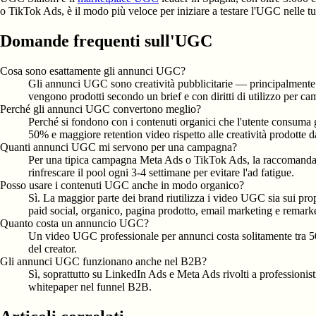
o TikTok Ads, è il modo più veloce per iniziare a testare l'UGC nelle
Domande frequenti sull'UGC
Cosa sono esattamente gli annunci UGC?
Gli annunci UGC sono creatività pubblicitarie — principalmente v
vengono prodotti secondo un brief e con diritti di utilizzo per
Perché gli annunci UGC convertono meglio?
Perché si fondono con i contenuti organici che l'utente consuma g
50% e maggiore retention video rispetto alle creatività prodotte d
Quanti annunci UGC mi servono per una campagna?
Per una tipica campagna Meta Ads o TikTok Ads, la raccomandazione
rinfrescare il pool ogni 3-4 settimane per evitare l'ad fatigue.
Posso usare i contenuti UGC anche in modo organico?
Sì. La maggior parte dei brand riutilizza i video UGC sia sui pro
paid social, organico, pagina prodotto, email marketing e remark
Quanto costa un annuncio UGC?
Un video UGC professionale per annunci costa solitamente tra 50 €
del creator.
Gli annunci UGC funzionano anche nel B2B?
Sì, soprattutto su LinkedIn Ads e Meta Ads rivolti a professionist
whitepaper nel funnel B2B.