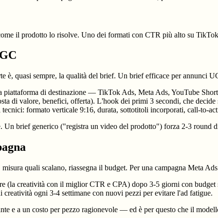
a come il prodotto lo risolve. Uno dei formati con CTR più alto su TikTo
 UGC
 è, quasi sempre, la qualità del brief. Un brief efficace per annunci 
a piattaforma di destinazione — TikTok Ads, Meta Ads, YouTube Shorts, G
a di valore, benefici, offerta). L'hook dei primi 3 secondi, che decide 
tecnici: formato verticale 9:16, durata, sottotitoli incorporati, call-to-act
 Un brief generico ("registra un video del prodotto") forza 2-3 round di
pagna
tà, misura quali scalano, riassegna il budget. Per una campagna Meta A
ore (la creatività con il miglior CTR e CPA) dopo 3-5 giorni con budget suf
 creatività ogni 3-4 settimane con nuovi pezzi per evitare l'ad fatigue.
nte e a un costo per pezzo ragionevole — ed è per questo che il modell