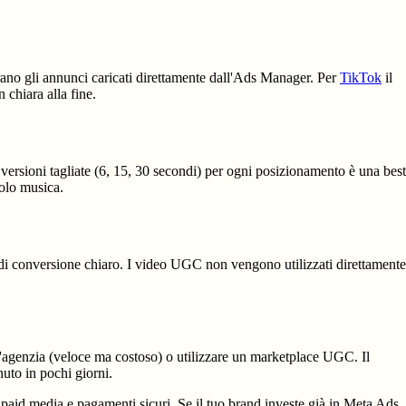
rano gli annunci caricati direttamente dall'Ads Manager. Per
TikTok
il
 chiara alla fine.
ersioni tagliate (6, 15, 30 secondi) per ogni posizionamento è una best
solo musica.
di conversione chiaro. I video UGC non vengono utilizzati direttamente
un'agenzia (veloce ma costoso) o utilizzare un marketplace UGC. Il
nuto in pochi giorni.
per paid media e pagamenti sicuri. Se il tuo brand investe già in Meta Ads