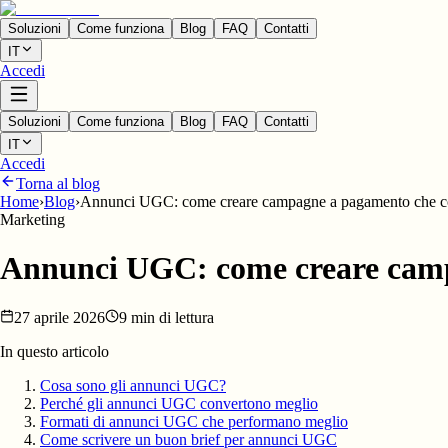
Soluzioni
Come funziona
Blog
FAQ
Contatti
IT
Accedi
Soluzioni
Come funziona
Blog
FAQ
Contatti
IT
Accedi
Torna al blog
Home
›
Blog
›
Annunci UGC: come creare campagne a pagamento che c
Marketing
Annunci UGC: come creare camp
27 aprile 2026
9 min di lettura
In questo articolo
Cosa sono gli annunci UGC?
Perché gli annunci UGC convertono meglio
Formati di annunci UGC che performano meglio
Come scrivere un buon brief per annunci UGC