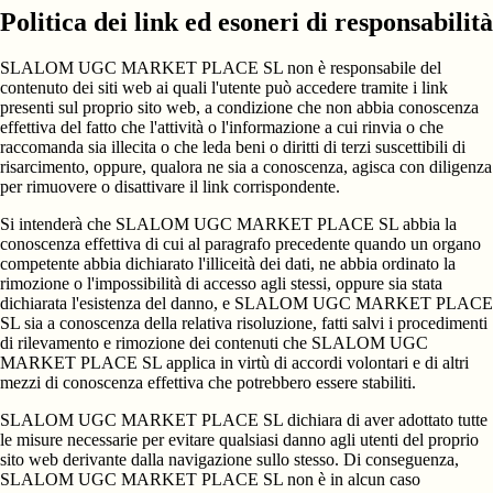
Politica dei link ed esoneri di responsabilità
SLALOM UGC MARKET PLACE SL non è responsabile del
contenuto dei siti web ai quali l'utente può accedere tramite i link
presenti sul proprio sito web, a condizione che non abbia conoscenza
effettiva del fatto che l'attività o l'informazione a cui rinvia o che
raccomanda sia illecita o che leda beni o diritti di terzi suscettibili di
risarcimento, oppure, qualora ne sia a conoscenza, agisca con diligenza
per rimuovere o disattivare il link corrispondente.
Si intenderà che SLALOM UGC MARKET PLACE SL abbia la
conoscenza effettiva di cui al paragrafo precedente quando un organo
competente abbia dichiarato l'illiceità dei dati, ne abbia ordinato la
rimozione o l'impossibilità di accesso agli stessi, oppure sia stata
dichiarata l'esistenza del danno, e SLALOM UGC MARKET PLACE
SL sia a conoscenza della relativa risoluzione, fatti salvi i procedimenti
di rilevamento e rimozione dei contenuti che SLALOM UGC
MARKET PLACE SL applica in virtù di accordi volontari e di altri
mezzi di conoscenza effettiva che potrebbero essere stabiliti.
SLALOM UGC MARKET PLACE SL dichiara di aver adottato tutte
le misure necessarie per evitare qualsiasi danno agli utenti del proprio
sito web derivante dalla navigazione sullo stesso. Di conseguenza,
SLALOM UGC MARKET PLACE SL non è in alcun caso