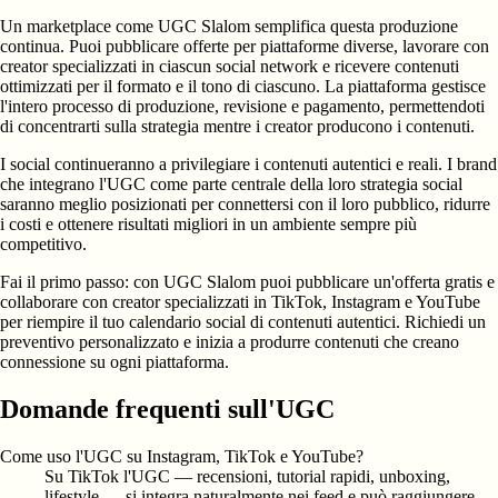
Un marketplace come UGC Slalom semplifica questa produzione
continua. Puoi pubblicare offerte per piattaforme diverse, lavorare con
creator specializzati in ciascun social network e ricevere contenuti
ottimizzati per il formato e il tono di ciascuno. La piattaforma gestisce
l'intero processo di produzione, revisione e pagamento, permettendoti
di concentrarti sulla strategia mentre i creator producono i contenuti.
I social continueranno a privilegiare i contenuti autentici e reali. I brand
che integrano l'UGC come parte centrale della loro strategia social
saranno meglio posizionati per connettersi con il loro pubblico, ridurre
i costi e ottenere risultati migliori in un ambiente sempre più
competitivo.
Fai il primo passo: con UGC Slalom puoi pubblicare un'offerta gratis e
collaborare con creator specializzati in TikTok, Instagram e YouTube
per riempire il tuo calendario social di contenuti autentici. Richiedi un
preventivo personalizzato e inizia a produrre contenuti che creano
connessione su ogni piattaforma.
Domande frequenti sull'UGC
Come uso l'UGC su Instagram, TikTok e YouTube?
Su TikTok l'UGC — recensioni, tutorial rapidi, unboxing,
lifestyle — si integra naturalmente nei feed e può raggiungere