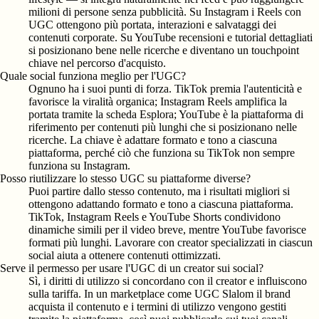
milioni di persone senza pubblicità. Su Instagram i Reels con
UGC ottengono più portata, interazioni e salvataggi dei
contenuti corporate. Su YouTube recensioni e tutorial dettagliati
si posizionano bene nelle ricerche e diventano un touchpoint
chiave nel percorso d'acquisto.
Quale social funziona meglio per l'UGC?
Ognuno ha i suoi punti di forza. TikTok premia l'autenticità e
favorisce la viralità organica; Instagram Reels amplifica la
portata tramite la scheda Esplora; YouTube è la piattaforma di
riferimento per contenuti più lunghi che si posizionano nelle
ricerche. La chiave è adattare formato e tono a ciascuna
piattaforma, perché ciò che funziona su TikTok non sempre
funziona su Instagram.
Posso riutilizzare lo stesso UGC su piattaforme diverse?
Puoi partire dallo stesso contenuto, ma i risultati migliori si
ottengono adattando formato e tono a ciascuna piattaforma.
TikTok, Instagram Reels e YouTube Shorts condividono
dinamiche simili per il video breve, mentre YouTube favorisce
formati più lunghi. Lavorare con creator specializzati in ciascun
social aiuta a ottenere contenuti ottimizzati.
Serve il permesso per usare l'UGC di un creator sui social?
Sì, i diritti di utilizzo si concordano con il creator e influiscono
sulla tariffa. In un marketplace come UGC Slalom il brand
acquista il contenuto e i termini di utilizzo vengono gestiti