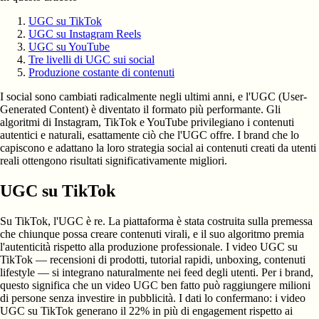
UGC su TikTok
UGC su Instagram Reels
UGC su YouTube
Tre livelli di UGC sui social
Produzione costante di contenuti
I social sono cambiati radicalmente negli ultimi anni, e l'UGC (User-
Generated Content) è diventato il formato più performante. Gli
algoritmi di Instagram, TikTok e YouTube privilegiano i contenuti
autentici e naturali, esattamente ciò che l'UGC offre. I brand che lo
capiscono e adattano la loro strategia social ai contenuti creati da utenti
reali ottengono risultati significativamente migliori.
UGC su TikTok
Su TikTok, l'UGC è re. La piattaforma è stata costruita sulla premessa
che chiunque possa creare contenuti virali, e il suo algoritmo premia
l'autenticità rispetto alla produzione professionale. I video UGC su
TikTok — recensioni di prodotti, tutorial rapidi, unboxing, contenuti
lifestyle — si integrano naturalmente nei feed degli utenti. Per i brand,
questo significa che un video UGC ben fatto può raggiungere milioni
di persone senza investire in pubblicità. I dati lo confermano: i video
UGC su TikTok generano il 22% in più di engagement rispetto ai