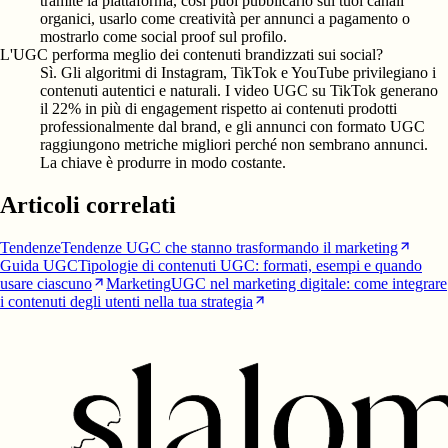
tramite la piattaforma, così puoi pubblicarlo sui tuoi canali
organici, usarlo come creatività per annunci a pagamento o
mostrarlo come social proof sul profilo.
L'UGC performa meglio dei contenuti brandizzati sui social?
Sì. Gli algoritmi di Instagram, TikTok e YouTube privilegiano i
contenuti autentici e naturali. I video UGC su TikTok generano
il 22% in più di engagement rispetto ai contenuti prodotti
professionalmente dal brand, e gli annunci con formato UGC
raggiungono metriche migliori perché non sembrano annunci.
La chiave è produrre in modo costante.
Articoli correlati
Tendenze
Tendenze UGC che stanno trasformando il marketing
Guida UGC
Tipologie di contenuti UGC: formati, esempi e quando
usare ciascuno
Marketing
UGC nel marketing digitale: come integrare
i contenuti degli utenti nella tua strategia