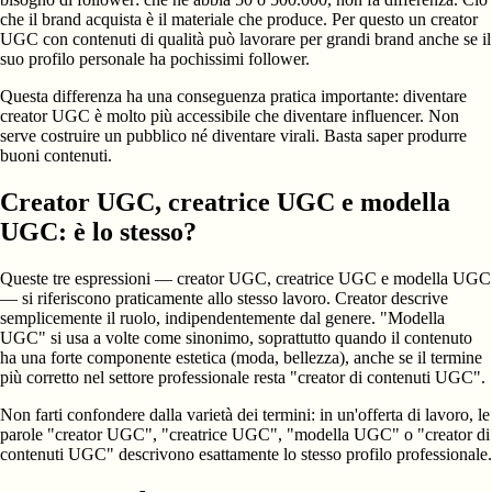
che il brand acquista è il materiale che produce. Per questo un creator
UGC con contenuti di qualità può lavorare per grandi brand anche se il
suo profilo personale ha pochissimi follower.
Questa differenza ha una conseguenza pratica importante: diventare
creator UGC è molto più accessibile che diventare influencer. Non
serve costruire un pubblico né diventare virali. Basta saper produrre
buoni contenuti.
Creator UGC, creatrice UGC e modella
UGC: è lo stesso?
Queste tre espressioni — creator UGC, creatrice UGC e modella UGC
— si riferiscono praticamente allo stesso lavoro. Creator descrive
semplicemente il ruolo, indipendentemente dal genere. "Modella
UGC" si usa a volte come sinonimo, soprattutto quando il contenuto
ha una forte componente estetica (moda, bellezza), anche se il termine
più corretto nel settore professionale resta "creator di contenuti UGC".
Non farti confondere dalla varietà dei termini: in un'offerta di lavoro, le
parole "creator UGC", "creatrice UGC", "modella UGC" o "creator di
contenuti UGC" descrivono esattamente lo stesso profilo professionale.