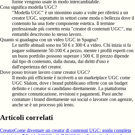
forme vengono usate in modo intercambiabile.
Cosa significa modella UGC?
"Modella UGC" è un sinonimo usato a volte per riferirsi a un
creator UGC, soprattutto in settori come moda o bellezza dove il
contenuto ha una forte componente estetica. Il termine
professionale più corretto resta "creator di contenuti UGC", ma
entrambi descrivono lo stesso lavoro.
Quanto si guadagna con un video UGC in Spagna?
Le tariffe abituali sono tra 50 € e 300 € a video. Chi inizia si fa
pagare solitamente 50-100 € a pezzo, mentre i profili esperti con
un buon portfolio possono superare i 500 €. Il prezzo dipende
dal tipo di contenuto, dalla durata, dai diritti d'uso e
dall'esperienza del creator.
Dove posso trovare lavoro come creator UGC?
Il modo più efficiente è iscriverti a un marketplace UGC come
UGC Slalom, dove i brand pubblicano offerte con un budget
definito e i creator si candidano direttamente. La piattaforma
gestisce comunicazione, revisioni e pagamenti. Puoi anche
contattare i brand direttamente sui social o lavorare con agenzie,
anche se è un processo più lento.
Articoli correlati
Creator
Come diventare un creator di contenuti UGC: guida completa