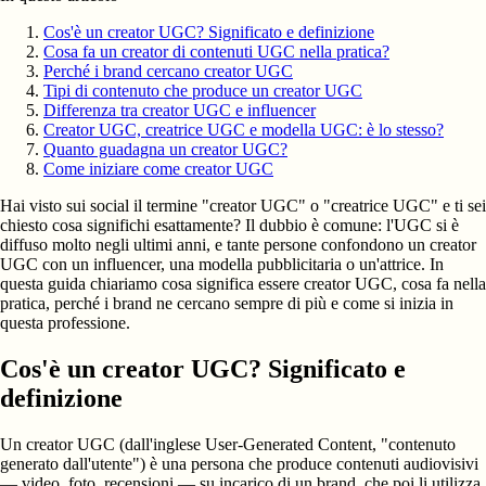
Cos'è un creator UGC? Significato e definizione
Cosa fa un creator di contenuti UGC nella pratica?
Perché i brand cercano creator UGC
Tipi di contenuto che produce un creator UGC
Differenza tra creator UGC e influencer
Creator UGC, creatrice UGC e modella UGC: è lo stesso?
Quanto guadagna un creator UGC?
Come iniziare come creator UGC
Hai visto sui social il termine "creator UGC" o "creatrice UGC" e ti sei
chiesto cosa significhi esattamente? Il dubbio è comune: l'UGC si è
diffuso molto negli ultimi anni, e tante persone confondono un creator
UGC con un influencer, una modella pubblicitaria o un'attrice. In
questa guida chiariamo cosa significa essere creator UGC, cosa fa nella
pratica, perché i brand ne cercano sempre di più e come si inizia in
questa professione.
Cos'è un creator UGC? Significato e
definizione
Un creator UGC (dall'inglese User-Generated Content, "contenuto
generato dall'utente") è una persona che produce contenuti audiovisivi
— video, foto, recensioni — su incarico di un brand, che poi li utilizza