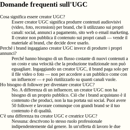
Domande frequenti sull'UGC
Cosa significa essere creator UGC?
Essere creator UGC significa produrre contenuti audiovisivi
(video, foto, recensioni) per brand, che li utilizzano sui propri
canali: social, annunci a pagamento, sito web o email marketing.
Il creator non pubblica il contenuto sui propri canali — vende il
materiale al brand, che decide dove usarlo.
Perché i brand ingaggiano creator UGC invece di produrre i propri
annunci?
Perché hanno bisogno di un flusso costante di nuovi contenuti a
un costo e una velocità che la produzione tradizionale non può
eguagliare. Ingaggiando un creator UGC, il brand paga solo per
il file video o foto — non per accedere a un pubblico come con
un influencer — e può riutilizzarlo su quanti canali vuole.
Ho bisogno di follower per diventare creator UGC?
No. A differenza di un influencer, un creator UGC non ha
bisogno di un proprio pubblico. Ciò che i brand acquistano è il
contenuto che produci, non la tua portata sui social. Puoi avere
50 follower e lavorare comunque con grandi brand se il tuo
contenuto è di qualità.
C'è una differenza tra creator UGC e creatrice UGC?
Nessuna: descrivono lo stesso ruolo professionale
indipendentemente dal genere. In un'offerta di lavoro le due