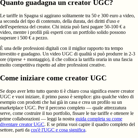
Quanto guadagna un creator UGC?
Le tariffe in Spagna si aggirano solitamente tra 50 e 300 euro a video,
a seconda del tipo di contenuto, della durata, dei diritti d'uso e
dell'esperienza del creator. Chi inizia può farsi pagare 50-100 € a
video, mentre i profili più esperti con un portfolio solido possono
superare i 500 € a pezzo.
È una delle professioni digitali con il miglior rapporto tra tempo
investito e guadagno. Un video UGC di qualità si può produrre in 2-3
ore (riprese + montaggio), il che colloca la tariffa oraria in una fascia
molto competitiva rispetto ad altre professioni creative.
Come iniziare come creator UGC
Se dopo aver letto tutto questo ti è chiaro cosa significa essere creator
UGC e vuoi iniziare, il primo passo è semplice: gira qualche video di
esempio con prodotti che hai già in casa e crea un profilo su un
marketplace UGC. Per il percorso completo — quale attrezzatura
serve, come costruire il tuo portfolio, fissare le tue tariffe e ottenere le
prime collaborazioni — leggi la nostra
guida completa su come
diventare creator UGC
. E se prima vuoi capire il quadro completo del
settore, parti da
cos'è l'UGC e cosa significa
.