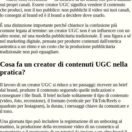
sui propri canali. Essere creator UGC significa vendere il contenuto
che produci, non il tuo pubblico: non pubblichi il video sui tuoi canali,
lo consegni al brand ed è il brand a decidere dove usarlo.
È una distinzione importante perché chiarisce la confusione più
comune legata al termine: un creator UGC non è un influencer con un
altro nome, né una modella pubblicitaria tradizionale. È una figura a sé
nel marketing digitale, pensata per produrre contenuti dall'estetica
autentica a un ritmo e un costo che la produzione pubblicitaria
tradizionale non può eguagliare.
Cosa fa un creator di contenuti UGC nella
pratica?
Il lavoro di un creator UGC si riduce a tre passaggi: ricevere un brief
dal brand, produrre il contenuto seguendo quelle indicazioni e
consegnare i file finali. Il brief include solitamente il tipo di contenuto
(video, foto, recensione), il formato (verticale per TikTok/Reels o
quadrato per Instagram), la durata, i messaggi chiave da comunicare e
il tono.
Una giornata tipo può includere la registrazione di un unboxing al
mattino, la produzione della recensione video di un cosmetico al
pomeriggio e il montaggio di un tutorial da inviare a un altro brand il