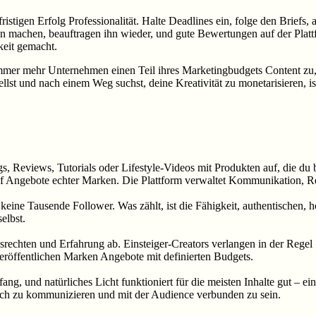
ristigen Erfolg Professionalität. Halte Deadlines ein, folge den Briefs,
gen machen, beauftragen ihn wieder, und gute Bewertungen auf der Pla
keit gemacht.
r mehr Unternehmen einen Teil ihres Marketingbudgets Content zu, de
ellst und nach einem Weg suchst, deine Kreativität zu monetarisieren, 
s, Reviews, Tutorials oder Lifestyle-Videos mit Produkten auf, die du 
uf Angebote echter Marken. Die Plattform verwaltet Kommunikation, R
keine Tausende Follower. Was zählt, ist die Fähigkeit, authentischen,
elbst.
srechten und Erfahrung ab. Einsteiger-Creators verlangen in der Rege
röffentlichen Marken Angebote mit definierten Budgets.
ng, und natürliches Licht funktioniert für die meisten Inhalte gut – e
rlich zu kommunizieren und mit der Audience verbunden zu sein.