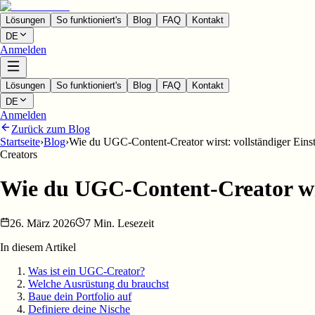
Lösungen
So funktioniert's
Blog
FAQ
Kontakt
DE
Anmelden
Lösungen
So funktioniert's
Blog
FAQ
Kontakt
DE
Anmelden
Zurück zum Blog
Startseite
›
Blog
›
Wie du UGC-Content-Creator wirst: vollständiger Eins
Creators
Wie du UGC-Content-Creator wir
26. März 2026
7 Min. Lesezeit
In diesem Artikel
Was ist ein UGC-Creator?
Welche Ausrüstung du brauchst
Baue dein Portfolio auf
Definiere deine Nische