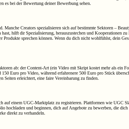
rken es bei der Bewertung deiner Bewerbung sehen.
nd. Manche Creators spezialisieren sich auf bestimmte Sektoren – Beau
hast, hilft dir Spezialisierung, herauszustechen und Kooperationen zu 
er Produkte sprechen können. Wenn du dich nicht wohlfühlst, dein Gesi
ktoren ab: der Content-Art (ein Video mit Skript kostet mehr als ein F
und 150 Euro pro Video, während erfahrenere 500 Euro pro Stück über
 Seiten erleichtert, eine faire Vereinbarung zu finden.
dich auf einem UGC-Marktplatz zu registrieren. Plattformen wie UGC S
folio hochladen und beginnen, dich auf Angebote zu bewerben, die dich
rke direkt zu verhandeln.