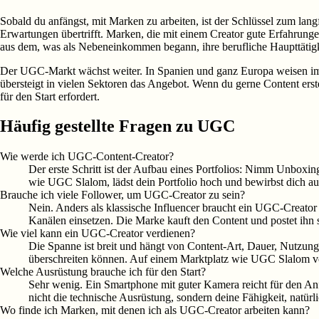
Sobald du anfängst, mit Marken zu arbeiten, ist der Schlüssel zum langf
Erwartungen übertrifft. Marken, die mit einem Creator gute Erfahrun
aus dem, was als Nebeneinkommen begann, ihre berufliche Haupttätig
Der UGC-Markt wächst weiter. In Spanien und ganz Europa weisen imme
übersteigt in vielen Sektoren das Angebot. Wenn du gerne Content erst
für den Start erfordert.
Häufig gestellte Fragen zu UGC
Wie werde ich UGC-Content-Creator?
Der erste Schritt ist der Aufbau eines Portfolios: Nimm Unboxing
wie UGC Slalom, lädst dein Portfolio hoch und bewirbst dich a
Brauche ich viele Follower, um UGC-Creator zu sein?
Nein. Anders als klassische Influencer braucht ein UGC-Creator 
Kanälen einsetzen. Die Marke kauft den Content und postet ihn s
Wie viel kann ein UGC-Creator verdienen?
Die Spanne ist breit und hängt von Content-Art, Dauer, Nutzung
überschreiten können. Auf einem Marktplatz wie UGC Slalom ve
Welche Ausrüstung brauche ich für den Start?
Sehr wenig. Ein Smartphone mit guter Kamera reicht für den Anfa
nicht die technische Ausrüstung, sondern deine Fähigkeit, natü
Wo finde ich Marken, mit denen ich als UGC-Creator arbeiten kann?