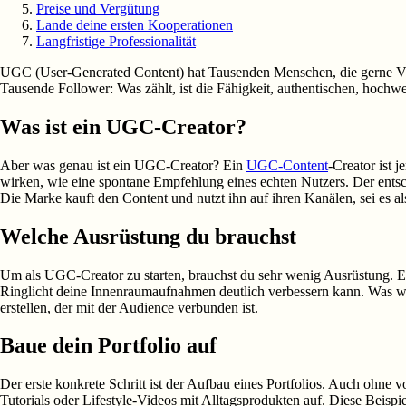
Preise und Vergütung
Lande deine ersten Kooperationen
Langfristige Professionalität
UGC (User-Generated Content) hat Tausenden Menschen, die gerne Vide
Tausende Follower: Was zählt, ist die Fähigkeit, authentischen, hoch
Was ist ein UGC-Creator?
Aber was genau ist ein UGC-Creator? Ein
UGC-Content
-Creator ist 
wirken, wie eine spontane Empfehlung eines echten Nutzers. Der ents
Die Marke kauft den Content und nutzt ihn auf ihren Kanälen, sei es al
Welche Ausrüstung du brauchst
Um als UGC-Creator zu starten, brauchst du sehr wenig Ausrüstung. Ein
Ringlicht deine Innenraumaufnahmen deutlich verbessern kann. Was wir
erstellen, der mit der Audience verbunden ist.
Baue dein Portfolio auf
Der erste konkrete Schritt ist der Aufbau eines Portfolios. Auch ohne
Tutorials oder Lifestyle-Videos mit Alltagsprodukten auf. Diese Beispi