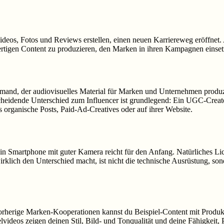
os, Fotos und Reviews erstellen, einen neuen Karriereweg eröffnet. A
wertigen Content zu produzieren, den Marken in ihren Kampagnen einse
jemand, der audiovisuelles Material für Marken und Unternehmen produzi
cheidende Unterschied zum Influencer ist grundlegend: Ein UGC-Creato
s organische Posts, Paid-Ad-Creatives oder auf ihrer Website.
 Smartphone mit guter Kamera reicht für den Anfang. Natürliches Licht
klich den Unterschied macht, ist nicht die technische Ausrüstung, son
 vorherige Marken-Kooperationen kannst du Beispiel-Content mit Produk
elvideos zeigen deinen Stil, Bild- und Tonqualität und deine Fähigkeit